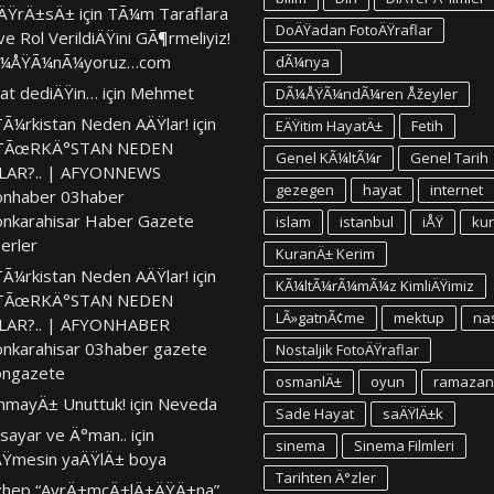
ÄŸrÄ±sÄ±
için
TÃ¼m Taraflara
DoÄŸadan FotoÄŸraflar
ve Rol VerildiÄŸini GÃ¶rmeliyiz!
Ã¼ÅŸÃ¼nÃ¼yoruz…com
dÃ¼nya
at dediÄŸin…
için
Mehmet
DÃ¼ÅŸÃ¼ndÃ¼ren Åžeyler
TÃ¼rkistan Neden AÄŸlar!
için
EÄŸitim HayatÄ±
Fetih
TÃœRKÄ°STAN NEDEN
Genel KÃ¼ltÃ¼r
Genel Tarih
LAR?.. | AFYONNEWS
gezegen
hayat
internet
onhaber 03haber
onkarahisar Haber Gazete
islam
istanbul
iÅŸ
ku
erler
KuranÄ± Kerim
TÃ¼rkistan Neden AÄŸlar!
için
KÃ¼ltÃ¼rÃ¼mÃ¼z KimliÄŸimiz
TÃœRKÄ°STAN NEDEN
LÃ»gatnÃ¢me
mektup
na
LAR?.. | AFYONHABER
onkarahisar 03haber gazete
Nostaljik FotoÄŸraflar
ongazete
osmanlÄ±
oyun
ramazan
nmayÄ± Unuttuk!
için
Neveda
Sade Hayat
saÄŸlÄ±k
isayar ve Ä°man..
için
sinema
Sinema Filmleri
Ÿmesin yaÄŸlÄ± boya
Tarihten Ä°zler
hep “AyrÄ±mcÄ±lÄ±ÄŸÄ±na”