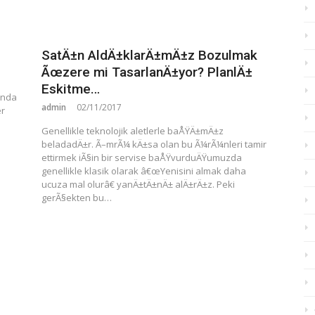
SatÄ±n AldÄ±klarÄ±mÄ±z Bozulmak
Ãœzere mi TasarlanÄ±yor? PlanlÄ±
Eskitme…
anda
admin
02/11/2017
er
Genellikle teknolojik aletlerle baÅŸÄ±mÄ±z
beladadÄ±r. Ã–mrÃ¼ kÄ±sa olan bu Ã¼rÃ¼nleri tamir
ettirmek iÃ§in bir servise baÅŸvurduÄŸumuzda
genellikle klasik olarak â€œYenisini almak daha
ucuza mal olurâ€ yanÄ±tÄ±nÄ± alÄ±rÄ±z. Peki
gerÃ§ekten bu…