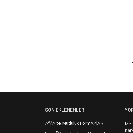
Yazı
dolaşımı
SON EKLENENLER
YO
Ä°ÅŸ’te Mutluluk FormÃ¼lÃ¼
Mez
Kar