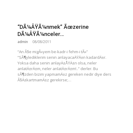
“DÃ¼ÅŸÃ¼nmek” Ãœzerine
DÃ¼ÅŸÃ¼nceler…
admin
08/08/2011
“An Ã§e migÃ»yem be-kadr-i fehm-i tÃ»”
“SÃ¶ylediklerim senin anlayacaÄŸÄ±n kadardÄ±r.
Yoksa daha senin anlayÄ±ÅŸÄ±n olsa, neler
anlatÄ±rÄ±m, neler anlatÄ±rÄ±m!..” derler. Bu
sÃ¶zden bizim yapmamÄ±z gereken nedir diye ders
Ã§Ä±kartmamÄ±z gerekirse;…