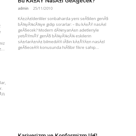
Bu KÄ±ÅŸ NasÄ±l GeÃ§ecek?
admin
25/11/2010
KÄ±zÄ±lderililer sonbaharda yeni seÃ§ilen genÃ§
bÃ¼yÃ¼cÃ¼ye gidip sorarlar: – Bu kÄ±ÅŸ nasÄ±l
2
geÃ§ecek? Modern dÃ¼nyanÄ±n adetleriyle
e
yetiÅŸmiÅŸ genÃ§ bÃ¼yÃ¼cÃ¼ eskilerin
sÄ±rlarÄ±nÄ± bilmediÄŸi iÃ§in kÄ±ÅŸÄ±n nasÄ±l
miz
geÃ§eceÄŸi konusunda hiÃ§bir fikre sahip…
iz…
lar,
r.
ÅŸi
Kariyerizm ve Konformizm !â€¦