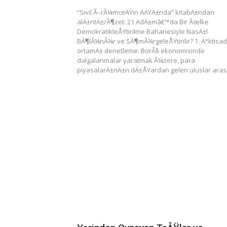
“Sivil Ã–rÃ¼mceÄŸin AÄŸÄ±nda” kitabÄ±ndan
alÄ±ntÄ±/Ã¶zet: 21 AdÄ±mâ€™da Bir Ãœlke
DemokratikleÅŸtirilme Bahanesiyle NasÄ±l
BÃ¶lÃ¼nÃ¼r ve SÃ¶mÃ¼rgeleÅŸtirilir? 1. Ä°ktisad
ortamÄ± denetleme: BorÃ§ ekonomisinde
dalgalanmalar yaratmak Ã¼zere, para
piyasalarÄ±nÄ±n dÄ±ÅŸardan gelen uluslar ara