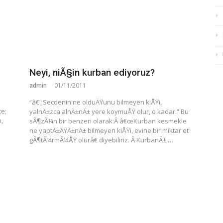
Neyi, niÃ§in kurban ediyoruz?
admin
01/11/2011
“â€¦Secdenin ne olduÄŸunu bilmeyen kiÅŸi,
te;
yalnÄ±zca alnÄ±nÄ± yere koymuÅŸ olur, o kadar.” Bu
,
sÃ¶zÃ¼n bir benzeri olarak:Â â€œKurban kesmekle
ne yaptÄ±ÄŸÄ±nÄ± bilmeyen kiÅŸi, evine bir miktar et
gÃ¶tÃ¼rmÃ¼ÅŸ olurâ€ diyebiliriz. Â KurbanÄ±,…