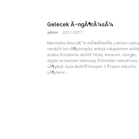
Gelecek Ã–ngÃ¶rÃ¼sÃ¼
admin
22/11/2017
Mercedes Benzâ€˜in mÃ¼dÃ¼rÃ¼, yakÄ±n zam
verdiÄŸi bir rÃ¶portajda; artÄ±k rakiplerinin diÄŸ
araba firmalarÄ± deÄŸil Tesla, Amazon, Google,
Apple ve benzeri teknoloji ÅŸirketleri olduÄŸunu
sÃ¶yledi. Asla deÄŸiÅŸmeyen 3 ÅŸeyin olduÄŸu
sÃ¶ylenir:…