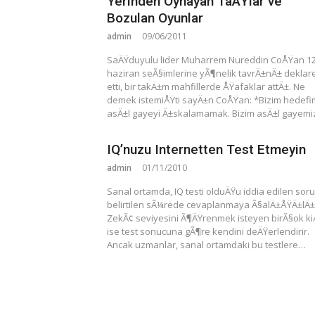
Yerinden Oynayan TaÅŸlar ve
Bozulan Oyunlar
admin
09/06/2011
SaÄŸduyulu lider Muharrem Nureddin CoÅŸan 1
haziran seÃ§imlerine yÃ¶nelik tavrÄ±nÄ± deklar
etti, bir takÄ±m mahfillerde ÅŸafaklar attÄ±. Ne
demek istemiÅŸti sayÄ±n CoÅŸan: *Bizim hedefi
asÄ±l gayeyi Ä±skalamamak. Bizim asÄ±l gayem
IQ’nuzu Internetten Test Etmeyin
admin
01/11/2010
Sanal ortamda, IQ testi olduÄŸu iddia edilen soru
belirtilen sÃ¼rede cevaplanmaya Ã§alÄ±ÅŸÄ±lÄ±
ZekÃ¢ seviyesini Ã¶ÄŸrenmek isteyen birÃ§ok ki
ise test sonucuna gÃ¶re kendini deÄŸerlendirir.
Ancak uzmanlar, sanal ortamdaki bu testlere…