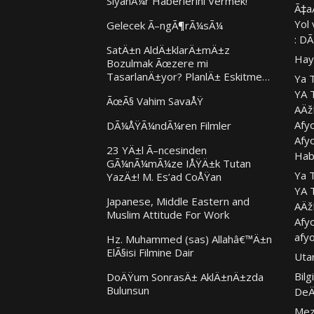
SiyanÃ¼r Haberlerini Vermek!
Ã‡a
Yol 
Gelecek Ã–ngÃ¶rÃ¼sÃ¼
: D
SatÄ±n AldÄ±klarÄ±mÄ±z
Hay
Bozulmak Ãœzere mi
TasarlanÄ±yor? PlanlÄ± Eskitme…
Ya 
YA 
ÃœÃ§ Vahim SavaÅŸ
AÄž
Afy
DÃ¼ÅŸÃ¼ndÃ¼ren Filmler
Afy
23 YÄ±l Ã–ncesinden
Hab
GÃ¼nÃ¼mÃ¼ze IÅŸÄ±k Tutan
Ya 
YazÄ±! M. Es’ad CoÅŸan
YA 
Japanese, Middle Eastern and
AÄž
Muslim Attitude For Work
Afy
afy
Hz. Muhammed (sas) Allahâ€™Ä±n
ElÃ§isi Filmine Dair
Uta
Bilg
DoÄŸum SonrasÄ± AklÄ±nÄ±zda
Bulunsun
DeÄ
Mez