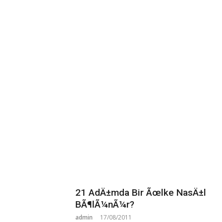
21 AdÄ±mda Bir Ãœlke NasÄ±l
BÃ¶lÃ¼nÃ¼r?
admin
17/08/2011