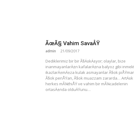
ÃœÃ§ Vahim SavaÅŸ
admin
21/09/2017
Dediklerimiz bir bir Ã§Ä±kÄ±yor; olaylar, bize
inanmayanlarÄ±n kafalarÄ±na balyoz gibi inmek
ikazlarÄ±mÄ±za kulak asmayanlar Ã§ok piÅŸman
Ã§ok periÅŸan, Ã§ok muazzam zararda… ArtÄ±k
herkes mÃ¼thiÅŸ ve vahim bir mÃ¼cadelenin
ortasÄ±nda olduÄŸunu…